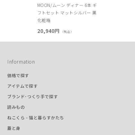
MOON/ムーン ディナー 6本 ギ
フトセット マットシルバー 黒
化粧箱
20,940円
（税込）
Information
価格で探す
アイテムで探す
ブランド･つくり手で探す
読みもの
ねこくら - 猫と暮らすかたち
蓋と身