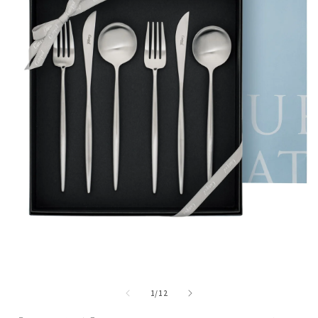
モ
ー
ダ
ル
で
メ
の
1
/
12
デ
ィ