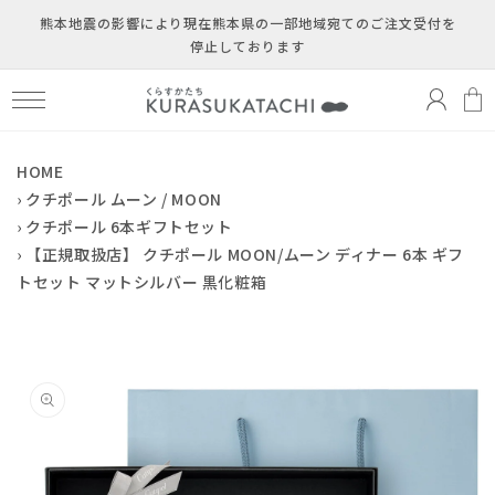
コンテ
ンツに
熊本地震の影響により現在熊本県の一部地域宛てのご注文受付を
買
進む
停止しております
ロ
い
グ
物
イ
か
ン
ご
HOME
›
クチポール ムーン / MOON
›
クチポール 6本ギフトセット
›
【正規取扱店】 クチポール MOON/ムーン ディナー 6本 ギフ
トセット マットシルバー 黒化粧箱
商品情
報にス
キップ