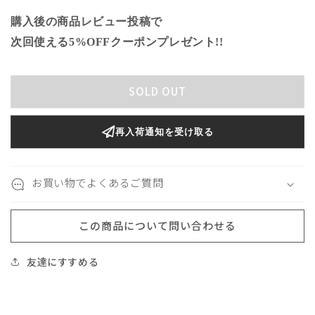
MOON/
MOON/
ム
ム
購入後の商品レビュー投稿で
ー
ー
次回使える5%OFFクーポンプレゼント!!
ン
ン
デ
デ
ィ
ィ
SOLD OUT
ナ
ナ
ー
ー
再入荷通知を受け取る
6
6
本
本
ギ
ギ
お買い物でよくあるご質問
フ
フ
ト
ト
セ
セ
この商品について問い合わせる
ッ
ッ
ト
ト
友達にすすめる
マ
マ
ッ
ッ
ト
ト