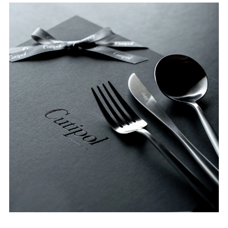
シ
シ
ル
ル
バ
バ
ー
ー
黒
黒
化
化
粧
粧
箱
箱
の
の
数
数
量
量
を
を
減
増
ら
や
す
す