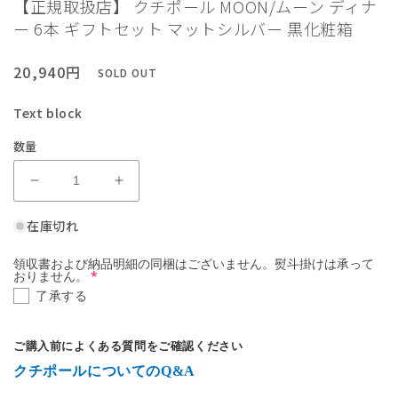
【正規取扱店】 クチポール MOON/ムーン ディナ
ア
ー 6本 ギフトセット マットシルバー 黒化粧箱
(1)
を
開
通
20,940円
SOLD OUT
く
常
価
Text block
格
数量
【正
【正
規
規
在庫切れ
取
取
扱
扱
領収書および納品明細の同梱はございません。熨斗掛けは承って
店】
店】
おりません。
了承する
ク
ク
チ
チ
ポ
ポ
ご購入前によくある質問をご確認ください
ー
ー
クチポールについてのQ&A
ル
ル