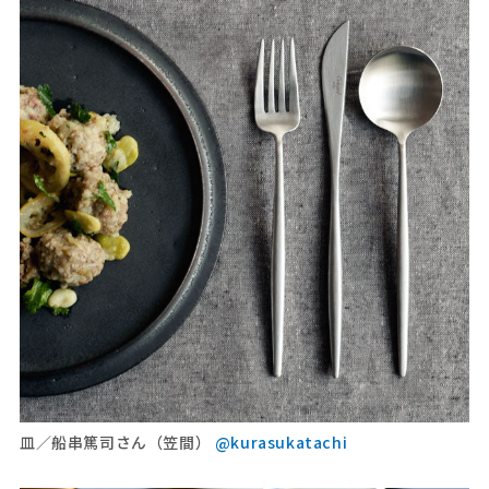
皿／船串篤司さん（笠間）
@kurasukatachi