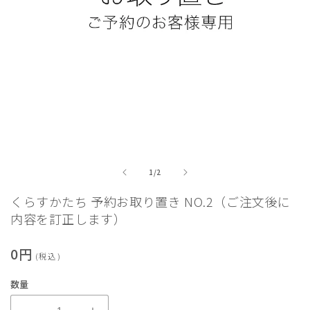
モ
ー
の
1
/
2
ダ
ル
くらすかたち 予約お取り置き NO.2（ご注文後に
で
内容を訂正します）
メ
デ
ィ
通
0円
ア
(税込)
常
(1)
を
価
数量
開
格
く