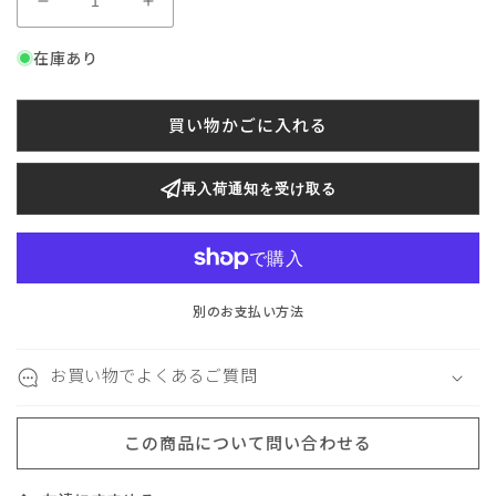
く
く
ら
ら
在庫あり
す
す
か
か
た
た
買い物かごに入れる
ち
ち
予
予
再入荷通知を受け取る
約
約
お
お
取
取
り
り
置
置
別のお支払い方法
き
き
NO.2（ご
NO.2（ご
お買い物でよくあるご質問
注
注
文
文
後
後
この商品について問い合わせる
に
に
内
内