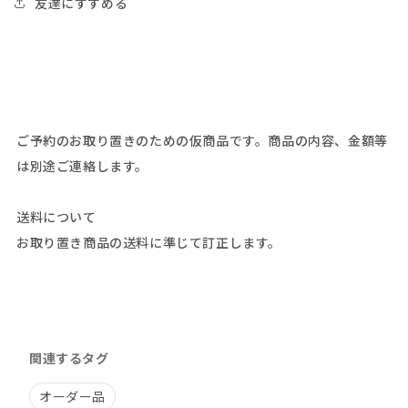
友達にすすめる
容
容
を
を
訂
訂
正
正
し
し
ま
ま
ご予約のお取り置きのための仮商品です。商品の内容、金額等
す）
す）
は別途ご連絡します。
の
の
数
数
量
量
送料について
を
を
お取り置き商品の送料に準じて訂正します。
減
増
ら
や
す
す
関連するタグ
オーダー品