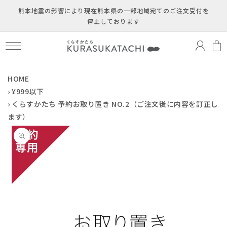
コンテ
ンツに
熊本地震の影響により現在熊本県の一部地域宛てのご注文受付を
買
進む
停止しております
ロ
い
グ
物
イ
か
ン
ご
HOME
›
¥999以下
›
くらすかたち 予約お取り置き NO.2（ご注文後に内容を訂正し
ます）
商品情
報にス
キップ